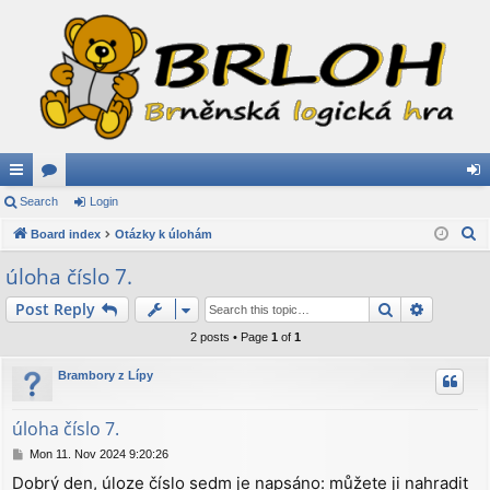
ui
Search
or
Login
og
S
ck
Board index
u
Otázky k úlohám
in
e
lin
m
úloha číslo 7.
a
ks
s
Search
Advance
Post Reply
r
c
2 posts • Page
1
of
1
h
Brambory z Lípy
úloha číslo 7.
P
Mon 11. Nov 2024 9:20:26
o
Dobrý den, úloze číslo sedm je napsáno: můžete ji nahradit
s