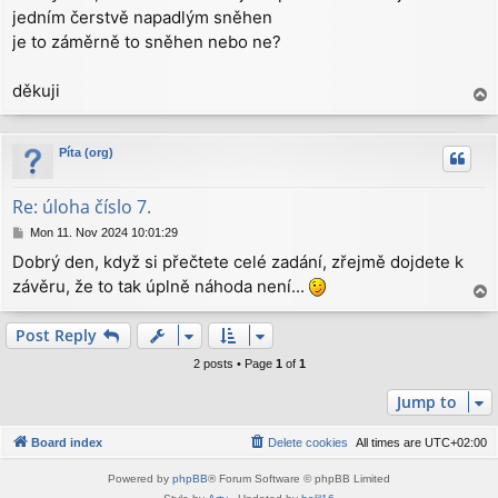
jedním čerstvě napadlým sněhen
t
je to záměrně to sněhen nebo ne?
děkuji
T
o
p
Píta (org)
Re: úloha číslo 7.
P
Mon 11. Nov 2024 10:01:29
o
Dobrý den, když si přečtete celé zadání, zřejmě dojdete k
s
závěru, že to tak úplně náhoda není...
t
T
o
p
Post Reply
2 posts • Page
1
of
1
Jump to
Board index
Delete cookies
All times are
UTC+02:00
Powered by
phpBB
® Forum Software © phpBB Limited